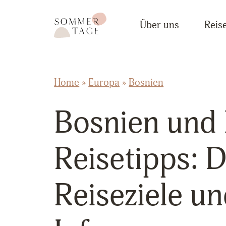
Zum Inhalt springen
Sommertage - Der Reiseblog aus Österreich
Über uns
Reise
Home
»
Europa
»
Bosnien
Bosnien und
Reisetipps: 
Reiseziele un