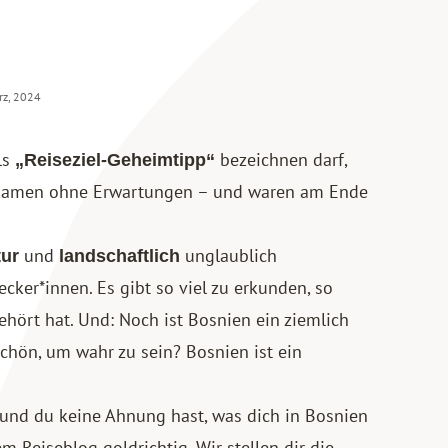
rz, 2024
ls
bezeichnen darf,
„Reiseziel-Geheimtipp“
r kamen ohne Erwartungen – und waren am Ende
und
unglaublich
tur
landschaftlich
ecker*innen. Es gibt so viel zu erkunden, so
ehört hat. Und: Noch ist Bosnien ein ziemlich
 schön, um wahr zu sein? Bosnien ist ein
, und du keine Ahnung hast, was dich in Bosnien
m Reiseblog goldrichtig. Wir stellen dir die