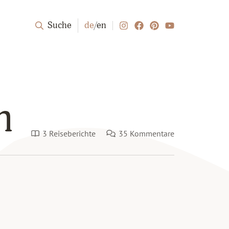
Suche
de
/
en
n
3 Reiseberichte
35 Kommentare