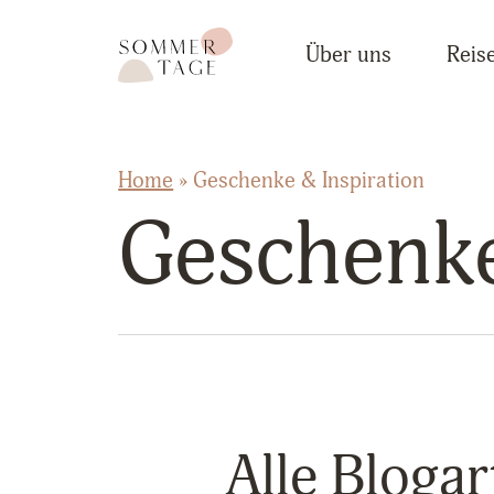
Zum Inhalt springen
Sommertage - Der Reiseblog aus Österreich
Über uns
Reise
Home
»
Geschenke & Inspiration
Geschenke
Alle Blogar