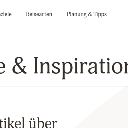
ziele
Reisearten
Planung & Tipps
 & Inspiratio
tikel über