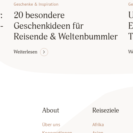
Geschenke & Inspiration
Ge
:
20 besondere
U
-
Geschenkideen für
E
Reisende & Weltenbummler
T
Weiterlesen
We
About
Reiseziele
Über uns
Afrika
Kooperationen
Asien