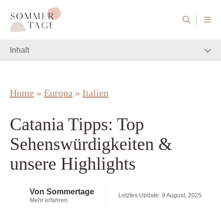
Zum Inhalt springen
Sommertage - Der Reiseblog aus Österreich
Inhalt
Home
»
Europa
»
Italien
Catania Tipps: Top
Sehenswürdigkeiten &
unsere Highlights
Von Sommertage
Letztes Update: 9 August, 2025
Mehr erfahren