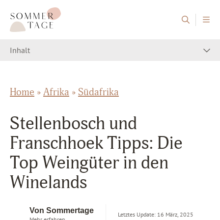
Zum Inhalt springen
Sommertage - Der Reiseblog aus Österreich
Inhalt
Home
»
Afrika
»
Südafrika
Stellenbosch und
Franschhoek Tipps: Die
Top Weingüter in den
Winelands
Von Sommertage
Letztes Update: 16 März, 2025
Mehr erfahren