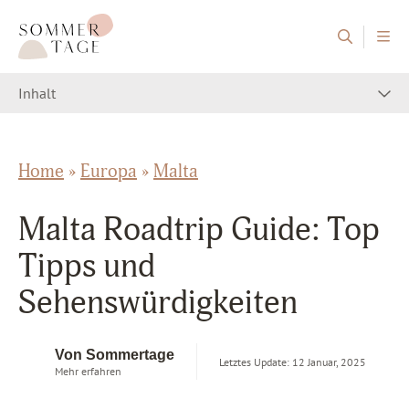
Zum Inhalt springen
Sommertage - Der Reiseblog aus Österreich
Inhalt
Home
»
Europa
»
Malta
Malta Roadtrip Guide: Top
Tipps und
Sehenswürdigkeiten
Von Sommertage
Letztes Update: 12 Januar, 2025
Mehr erfahren