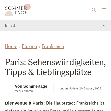
Zum Inhalt springen
Sommertage - Der Reiseblog aus Österreich
Inhalt
Home
»
Europa
»
Frankreich
Paris: Sehenswürdigkeiten,
Tipps & Lieblingsplätze
Von Sommertage
Letztes Update: 20 Oktober, 2023
Mehr erfahren
Die Hauptstadt Frankreichs ist
Bienvenue à Paris!
einfach ein Juwel einer Stadt und in unseren Augen