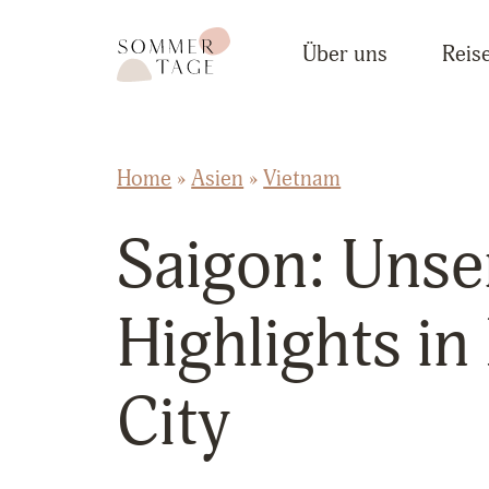
Zum Inhalt springen
Sommertage - Der Reiseblog aus Österreich
Über uns
Reise
Home
»
Asien
»
Vietnam
Saigon: Unse
Highlights i
City