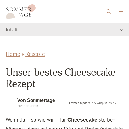
Zum Inhalt springen
Sommertage - Der Reiseblog aus Österreich
Inhalt
Home
»
Rezepte
Unser bestes Cheesecake
Rezept
Von Sommertage
Letztes Update: 15 August, 2023
Mehr erfahren
Wenn du – so wie wir – für
sterben
Cheesecake
könntest, dann hol sofort Stift und Papier (oder dein