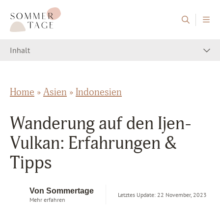
Zum Inhalt springen
Sommertage - Der Reiseblog aus Österreich
Inhalt
Home
»
Asien
»
Indonesien
Wanderung auf den Ijen-
Vulkan: Erfahrungen &
Tipps
Von Sommertage
Letztes Update: 22 November, 2023
Mehr erfahren