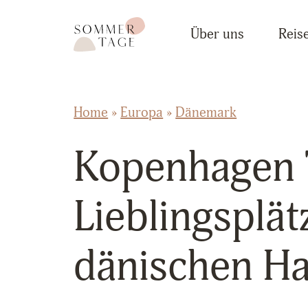
Zum Inhalt springen
Sommertage - Der Reiseblog aus Österreich
Über uns
Reise
Home
»
Europa
»
Dänemark
Kopenhagen 
Lieblingsplät
dänischen Ha