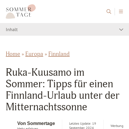
Zum Inhalt springen
Sommertage - Der Reiseblog aus Österreich
Inhalt
Home
»
Europa
»
Finnland
Ruka-Kuusamo im
Sommer: Tipps für einen
Finnland-Urlaub unter der
Mitternachtssonne
Von Sommertage
Letztes Update: 19
Werbung
September, 2024
Mehr erfahren