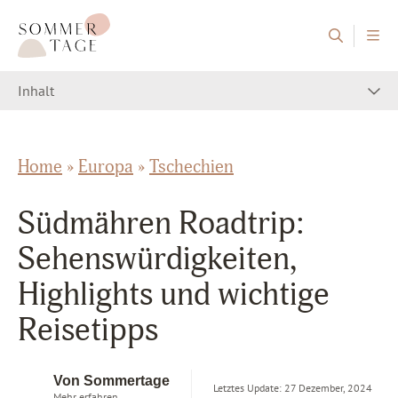
Zum Inhalt springen
Sommertage - Der Reiseblog aus Österreich
Inhalt
Home
»
Europa
»
Tschechien
Südmähren Roadtrip:
Sehenswürdigkeiten,
Highlights und wichtige
Reisetipps
Von Sommertage
Letztes Update: 27 Dezember, 2024
Mehr erfahren