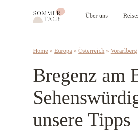
Zum Inhalt springen
Sommertage - Der Reiseblog aus Österreich
Über uns
Reise
Home
»
Europa
»
Österreich
»
Vorarlberg
Bregenz am 
Sehenswürdi
unsere Tipps