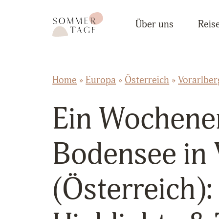
Zum Inhalt springen
Sommertage - Der Reiseblog aus Österreich
Über uns
Reise
Home
»
Europa
»
Österreich
»
Vorarlber
Ein Wochene
Bodensee in 
(Österreich)