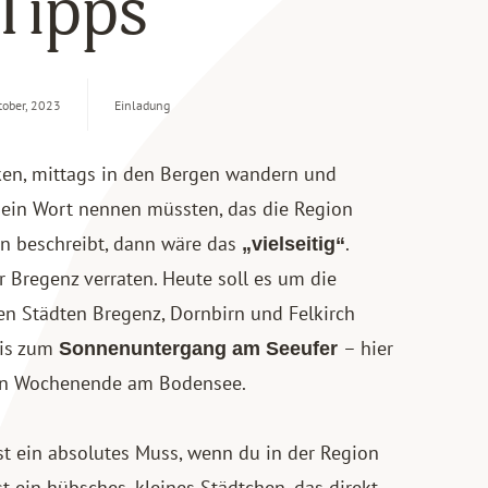
 Tipps
tober, 2023
Einladung
cken, mittags in den Bergen wandern und
 ein Wort nennen müssten, das die Region
en beschreibt, dann wäre das
.
„vielseitig“
r Bregenz
verraten. Heute soll es um die
n Städten Bregenz, Dornbirn und Felkirch
is zum
– hier
Sonnenuntergang am Seeufer
ein Wochenende am Bodensee.
t ein absolutes Muss, wenn du in der Region
t ein hübsches, kleines Städtchen, das direkt