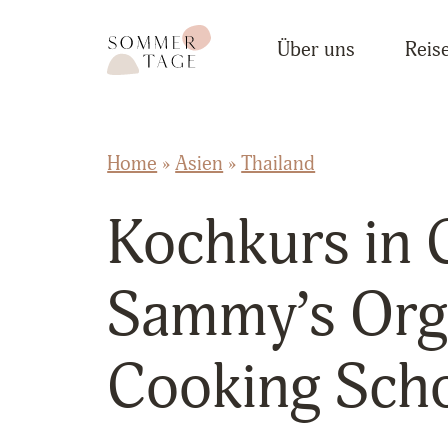
Zum Inhalt springen
Sommertage - Der Reiseblog aus Österreich
Über uns
Reise
Home
»
Asien
»
Thailand
Kochkurs in 
Sammy’s Org
Cooking Sch