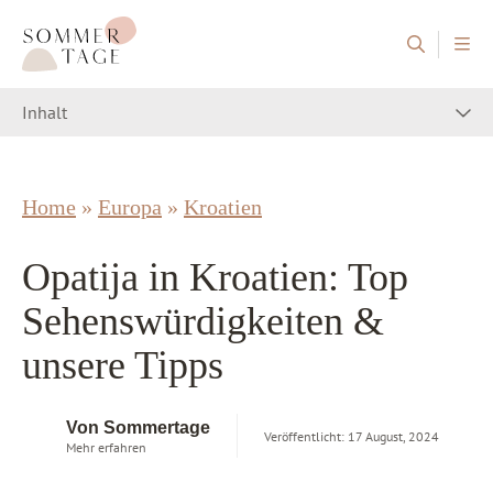
Zum Inhalt springen
Sommertage - Der Reiseblog aus Österreich
Inhalt
Home
»
Europa
»
Kroatien
Opatija in Kroatien: Top
Sehenswürdigkeiten &
unsere Tipps
Von Sommertage
Veröffentlicht: 17 August, 2024
Mehr erfahren