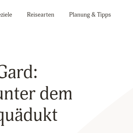
ziele
Reisearten
Planung & Tipps
Gard:
unter dem
quädukt