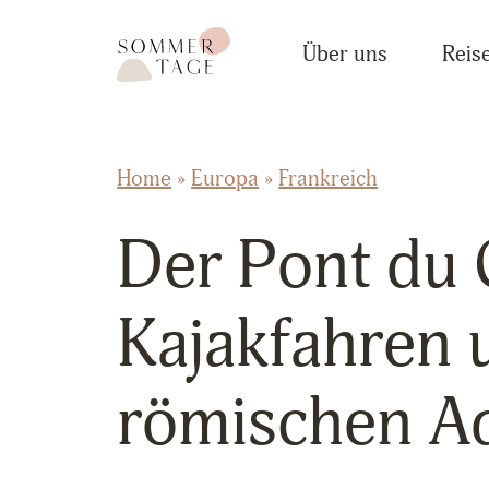
Zum Inhalt springen
Sommertage - Der Reiseblog aus Österreich
Über uns
Reise
Home
»
Europa
»
Frankreich
Der Pont du 
Kajakfahren 
römischen A