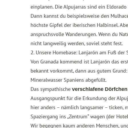
einplanen. Die Alpujarras sind ein Eldorado
Dann kannst du beispielsweise den
Mulhacé
höchste Gipfel der iberischen Halbinsel. A
anspruchsvolle Wanderungen. Wenn du Natur 
nicht langweilig werden, soviel steht fest.
2. Unsere Homebase: Lanjarón am Fuß der 
Von Granada kommend ist Lanjarón das erste
bekannt vorkommt, dann aus gutem Grund: 
Mineralwasser Spaniens abgefüllt.
Das sympathische
verschlafene Dörfchen
Ausgangspunkt für die Erkundung der Alpuja
hier anders – nämlich langsamer – ticken, m
Spaziergang ins „Zentrum“ wagen (der Hotel
Wir begegnen kaum anderen Menschen, und 