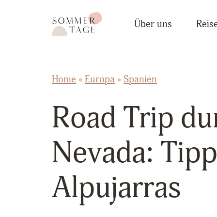
Zum Inhalt springen
Sommertage - Der Reiseblog aus Österreich
Über uns
Reise
Home
»
Europa
»
Spanien
Road Trip dur
Nevada: Tipp
Alpujarras