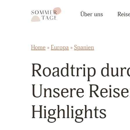
Zum Inhalt springen
Sommertage - Der Reiseblog aus Österreich
Über uns
Reise
Home
»
Europa
»
Spanien
Roadtrip dur
Unsere Reise
Highlights