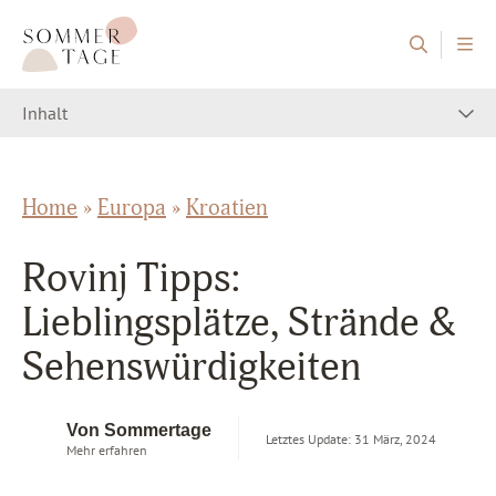
Zum Inhalt springen
Sommertage - Der Reiseblog aus Österreich
Inhalt
Home
»
Europa
»
Kroatien
Rovinj Tipps:
Lieblingsplätze, Strände &
Sehenswürdigkeiten
Von Sommertage
Letztes Update: 31 März, 2024
Mehr erfahren