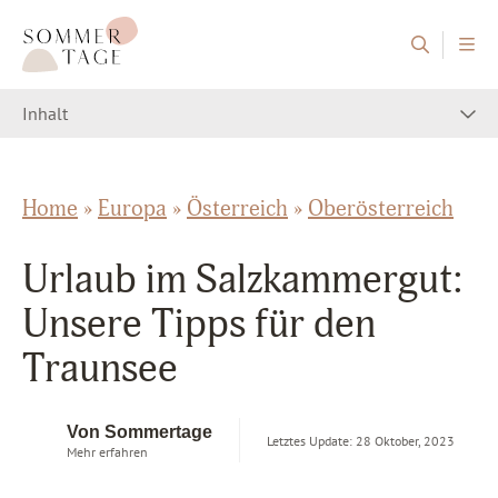
Zum Inhalt springen
Sommertage - Der Reiseblog aus Österreich
Inhalt
Home
»
Europa
»
Österreich
»
Oberösterreich
Urlaub im Salzkammergut:
Unsere Tipps für den
Traunsee
Von Sommertage
Letztes Update: 28 Oktober, 2023
Mehr erfahren