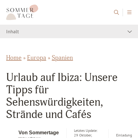
Zum Inhalt springen
Sommertage - Der Reiseblog aus Österreich
Inhalt
Home
»
Europa
»
Spanien
Urlaub auf Ibiza: Unsere
Tipps für
Sehenswürdigkeiten,
Strände und Cafés
Letztes Update:
Von Sommertage
29 Oktober,
Einladung