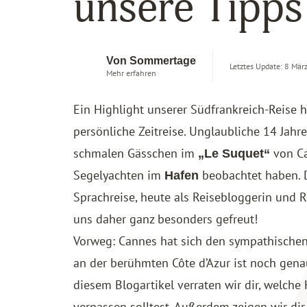
unsere Tipps
Von Sommertage
Letztes Update: 8 Mär
Mehr erfahren
Ein Highlight unserer
Südfrankreich
-Reise 
persönliche Zeitreise. Unglaubliche 14 Jahre 
schmalen Gässchen im
von Ca
„Le Suquet“
Segelyachten im
beobachtet haben. D
Hafen
Sprachreise, heute als Reisebloggerin und 
uns daher ganz besonders gefreut!
Vorweg: Cannes hat sich den sympathische
an der berühmten Côte d’Azur ist noch genau
diesem Blogartikel verraten wir dir, welche
verpassen solltest. Außerdem zeigen wir di