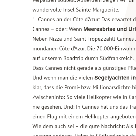
wundervolle Insel Sainte-Marguerite.
1. Cannes an der Côte d’Azur: Das erwartet d
Cannes – oder: Wenn
Meeresbrise und Ur
Neben Nizza und Saint Tropez zählt Cannes 
mondänen Côte d’Azur. Die 70.000-EinwohnerI
auf unserem
Roadtrip durch Südfrankreich
.
Dass Cannes nicht gerade als günstiges Pfla
Und wenn man die vielen
Segelyachten i
klar, dass die Promi- bzw. Millionärsdichte hi
Zwischeninfo: So viele Helikopter wie in C
nie gesehen. Und: In Cannes hat uns das T
einen Flug mit einem Helikopter angeboten
Wie dem auch sei – die gute Nachricht: Als
unseren anderen Zielen in Südfrankreich def