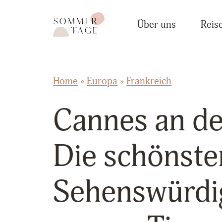
Zum Inhalt springen
Sommertage - Der Reiseblog aus Österreich
Über uns
Reise
Home
»
Europa
»
Frankreich
Cannes an de
Die schönste
Sehenswürdi