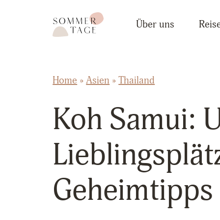
Zum Inhalt springen
Sommertage - Der Reiseblog aus Österreich
Über uns
Reise
Home
»
Asien
»
Thailand
Koh Samui: 
Lieblingsplät
Geheimtipps