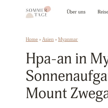
Zum Inhalt springen
Sommertage - Der Reiseblog aus Österreich
Über uns
Reise
Home
»
Asien
»
Myanmar
Hpa-an in M
Sonnenaufga
Mount Zwega