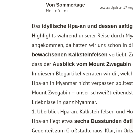
Von Sommertage
Letztes Update: 17 Au
Mehr erfahren
Das
idyllische Hpa-an und dessen saft
Highlights während unserer
Reise durch M
angekommen, da hatten wir uns schon in d
verliebt. 
bewachsenen Kalksteinfelsen
dass der
Ausblick vom Mount Zwegabin
In diesem Blogartikel verraten wir dir, wel
Hpa-an in Myanmar nicht verpassen solltest
Mount Zwegabin – unser schweißtreibendste
Erlebnisse in ganz Myanmar.
1. Überblick Hpa-an: Kalksteinfelsen und H
Hpa-an liegt etwa
sechs Busstunden öst
Gegenteil zum Großstadtchaos. Klar, im Or