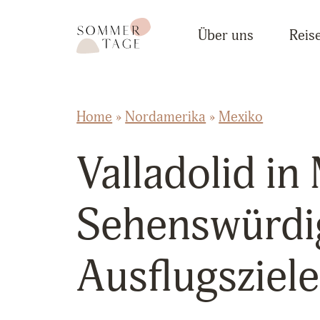
Zum Inhalt springen
Sommertage - Der Reiseblog aus Österreich
Über uns
Reise
Home
»
Nordamerika
»
Mexiko
Valladolid in
Sehenswürdi
Ausflugsziele