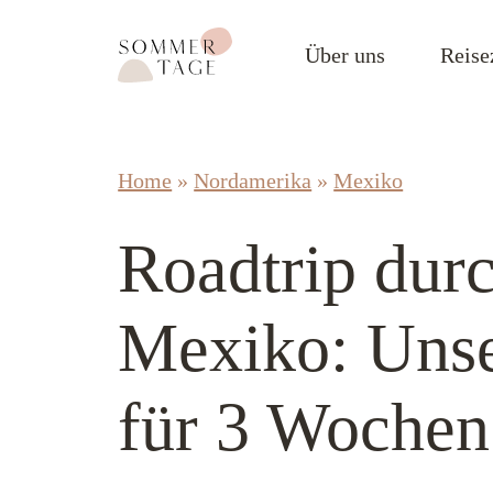
Zum Inhalt springen
Sommertage - Der Reiseblog aus Österreich
Über uns
Reise
Home
»
Nordamerika
»
Mexiko
Roadtrip durc
Mexiko: Unse
für 3 Wochen