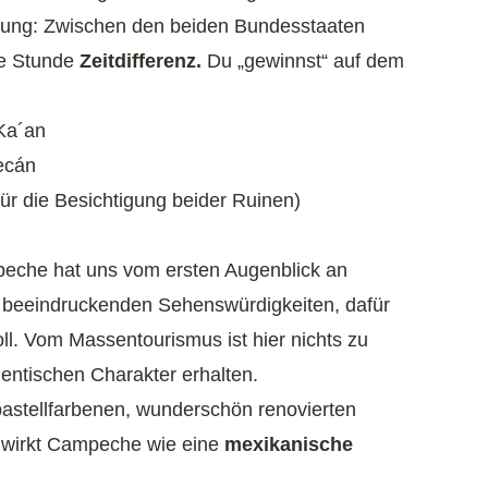
chtung: Zwischen den beiden Bundesstaaten
ne Stunde
Zeitdifferenz.
Du „gewinnst“ auf dem
Ka´an
ecán
für die Besichtigung beider Ruinen)
che hat uns vom ersten Augenblick an
lzu beeindruckenden Sehenswürdigkeiten, dafür
oll. Vom Massentourismus ist hier nichts zu
entischen Charakter erhalten.
 pastellfarbenen, wunderschön renovierten
wirkt Campeche wie eine
mexikanische