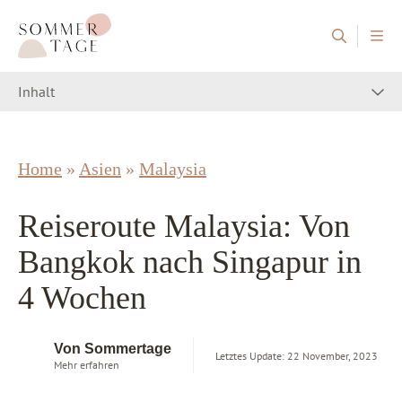
Zum Inhalt springen
Sommertage - Der Reiseblog aus Österreich
Inhalt
Home
»
Asien
»
Malaysia
Reiseroute Malaysia: Von
Bangkok nach Singapur in
4 Wochen
Von Sommertage
Letztes Update: 22 November, 2023
Mehr erfahren